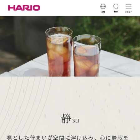
言語
検索
メニュー
静
SEI
凛とした佇まいが空間に溶け込み、心に静寂を