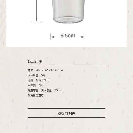
製品仕様
寸法 W65×D65×H128mm
本体重量 86g
材質 耐熱ガラス
生産国 日本
実用容量 満水容量 300ｍL
食洗機使用可
取扱説明書