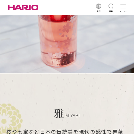
言語
検索
メニュー
雅
MIYABI
桜や七宝など日本の伝統美を現代の感性で昇華