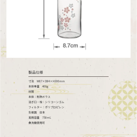
製品仕様
寸法 W87×D84×H300mm
本体重量 400g
材質
本体：耐熱ガラス
注ぎ口・栓：シリコーンゴム
フィルター：ポリプロピレン
生産国 日本
実用容量 750mL
食洗機使用可